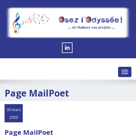
Toggl
navig
Page MailPoet
30 mars
2020
Page MailPoet