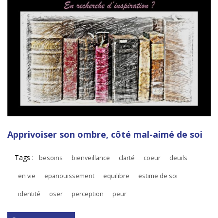
Apprivoiser son ombre, côté mal-aimé de soi
Tags :
besoins
bienveillance
clarté
coeur
deuils
en vie
epanouissement
equilibre
estime de soi
identité
oser
perception
peur