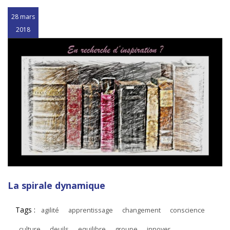
28 mars
2018
La spirale dynamique
Tags :
agilité
apprentissage
changement
conscience
culture
deuils
equilibre
groupe
innover