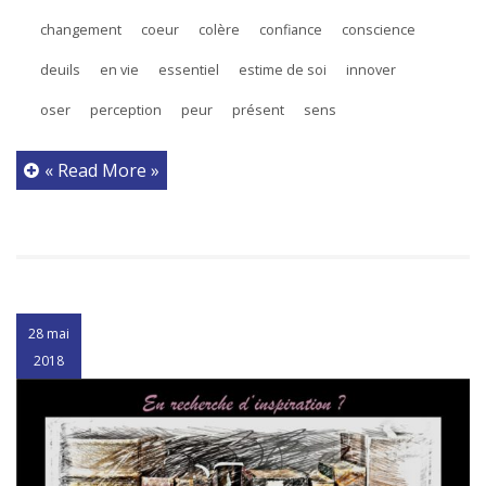
changement
coeur
colère
confiance
conscience
deuils
en vie
essentiel
estime de soi
innover
oser
perception
peur
présent
sens
« Read More »
28 mai
2018