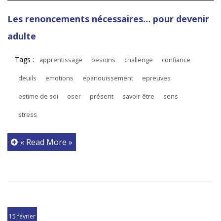
Les renoncements nécessaires… pour devenir
adulte
Tags :
apprentissage
besoins
challenge
confiance
deuils
emotions
epanouissement
epreuves
estime de soi
oser
présent
savoir-être
sens
stress
« Read More »
15 février