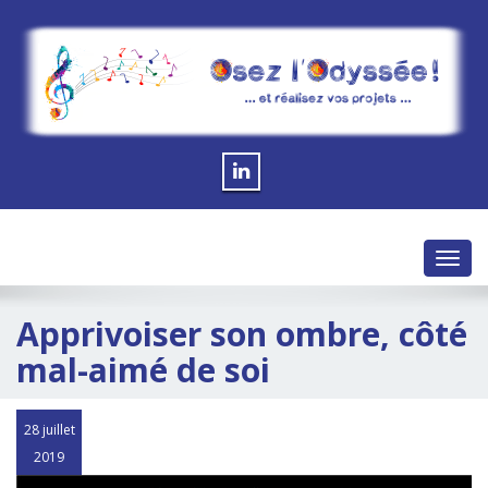
Toggl
navig
Apprivoiser son ombre, côté
mal-aimé de soi
28 juillet
2019